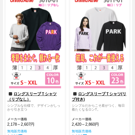
無料カタログ請求
簡単お見積り
FAX用紙のダウンロード
ロングスリーブＴシャツ
ロングスリーブＴシャツ(リ
（リブなし）
ブ付き)
シンプルな仕様で、デザインがしっ
シンプルだからこそ差がつく、毎日
かり引き立つ
着たくなるロンT。
メーカー価格
メーカー価格
2,178～2,607円
2,420～2,860円
無地販売価格
無地販売価格