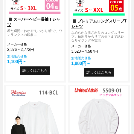
スーパーヘビー長袖Ｔシャ
プレミアムロングスリーブT
ツ
シャツ
着た瞬間にわかる“しっかり感”で、ワ
なめらかな肌ざわりのロングスリー
ンランク上の印象に
ブ。袖周りからリブの長さまで絶妙
なサイジングを実現
メーカー価格
メーカー価格
2,376～2,772円
3,520～4,587円
無地販売価格
無地販売価格
1,100円～
1,980円～
詳しくはこちら
詳しくはこちら