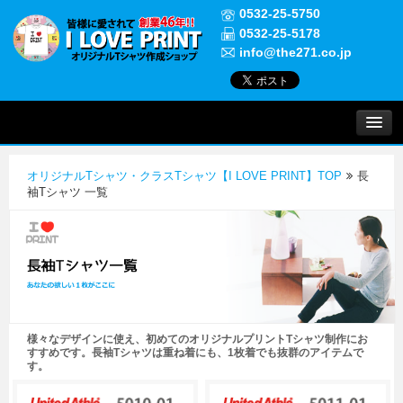
0532-25-5750
0532-25-5178
info@the271.co.jp
プリントについて
オリジナルTシャツ・クラスTシャツ【I LOVE PRINT】TOP
長
実績紹介
袖Tシャツ 一覧
よくある質問
ご注文について
様々なデザインに使え、初めてのオリジナルプリントTシャツ制作にお
お問い合わせ
すすめです。長袖Tシャツは重ね着にも、1枚着でも抜群のアイテムで
す。
初めての方へ