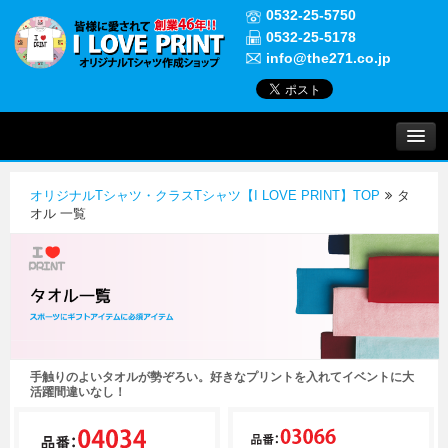
0532-25-5750
0532-25-5178
info@the271.co.jp
プリントについて
オリジナルTシャツ・クラスTシャツ【I LOVE PRINT】TOP
タ
実績紹介
オル 一覧
よくある質問
ご注文について
手触りのよいタオルが勢ぞろい。好きなプリントを入れてイベントに大
お問い合わせ
活躍間違いなし！
初めての方へ