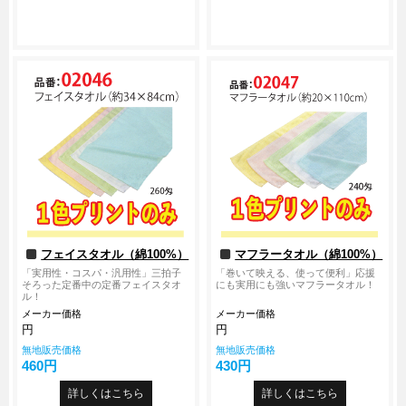
フェイスタオル（綿100%）
マフラータオル（綿100%）
「実用性・コスパ・汎用性」三拍子
「巻いて映える、使って便利」応援
そろった定番中の定番フェイスタオ
にも実用にも強いマフラータオル！
ル！
メーカー価格
メーカー価格
円
円
無地販売価格
無地販売価格
460円
430円
詳しくはこちら
詳しくはこちら