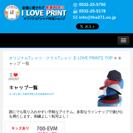
0532-25-5750
0532-25-5178
info@the271.co.jp
プリントについて
オリジナルTシャツ・クラスTシャツ【I LOVE PRINT】TOP
キ
実績紹介
ャップ 一覧
よくある質問
ご注文について
誰にでも取り入れやすい手軽なアイテム。多彩なラインナップで遊び心
お問い合わせ
を満たします。刺繍よし！転写よし！
初めての方へ